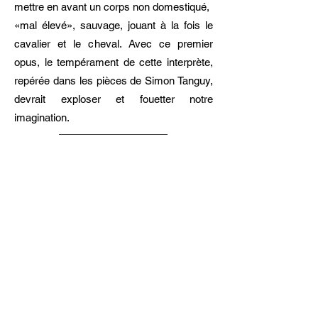
mettre en avant un corps non domestiqué,
«mal élevé», sauvage, jouant à la fois le
cavalier et le cheval. Avec ce premier
opus, le tempérament de cette interprète,
repérée dans les pièces de Simon Tanguy,
devrait exploser et fouetter notre
imagination.
Chorégraphie :
Margaux Amoros -
Interprétation :
Jeanne
Alechinsky & Margaux Amoros
Création sonore :
Simon Henocq -
Création lumière :
Corto